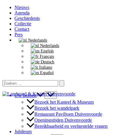
Ga
Nieuws
naar
Agenda
de
Geschiedenis
inhoud
Collectie
Contact
Pers
Nederlands
Nederlands
English
Français
Deutsch
Italiano
Español
Zoeken
naar:
Uw bezoek
Bezoek het Kasteel & Museum
Bezoek het wandelpark
Restaurant Paviljoen Duivenvoorde
Openingstijden Duivenvoorde
Bereikbaarheid en veelgestelde vragen
Jubileum