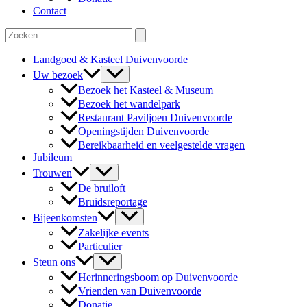
Contact
Zoeken
naar:
Landgoed & Kasteel Duivenvoorde
Uw bezoek
Bezoek het Kasteel & Museum
Bezoek het wandelpark
Restaurant Paviljoen Duivenvoorde
Openingstijden Duivenvoorde
Bereikbaarheid en veelgestelde vragen
Jubileum
Trouwen
De bruiloft
Bruidsreportage
Bijeenkomsten
Zakelijke events
Particulier
Steun ons
Herinneringsboom op Duivenvoorde
Vrienden van Duivenvoorde
Donatie