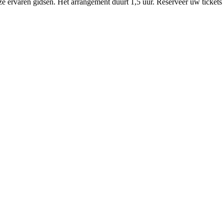
 ervaren gidsen. Het arrangement duurt 1,5 uur. Reserveer uw tickets sn