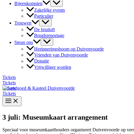
Bijeenkomsten
Zakelijke events
Particulier
Trouwen
De bruiloft
Bruidsreportage
Steun ons
Herinneringsboom op Duivenvoorde
Vrienden van Duivenvoorde
Donatie
Vrijwilliger worden
Tickets
Tickets
Tickets
Tickets
3 juli: Museumkaart arrangement
Speciaal voor museumkaarthouders organiseert Duivenvoorde op versch