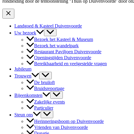
rondleiding door de tentoonstelling ‘Thuis op Duivenvoorde’ door onze
Landgoed & Kasteel Duivenvoorde
Uw bezoek
Bezoek het Kasteel & Museum
Bezoek het wandelpark
Restaurant Paviljoen Duivenvoorde
Openingstijden Duivenvoorde
Bereikbaarheid en veelgestelde vragen
Jubileum
Trouwen
De bruiloft
Bruidsreportage
Bijeenkomsten
Zakelijke events
Particulier
Steun ons
Herinneringsboom op Duivenvoorde
Vrienden van Duivenvoorde
Donatie