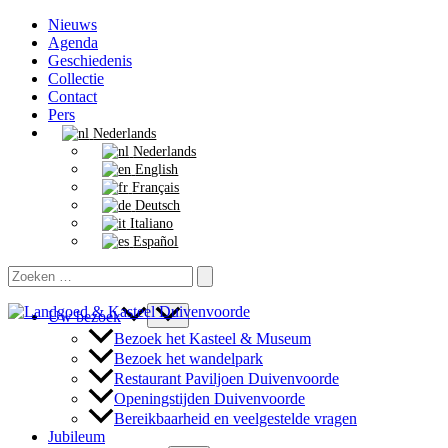
Ga
Nieuws
naar
Agenda
de
Geschiedenis
inhoud
Collectie
Contact
Pers
Nederlands
Nederlands
English
Français
Deutsch
Italiano
Español
Zoeken
naar:
Uw bezoek
Bezoek het Kasteel & Museum
Bezoek het wandelpark
Restaurant Paviljoen Duivenvoorde
Openingstijden Duivenvoorde
Bereikbaarheid en veelgestelde vragen
Jubileum