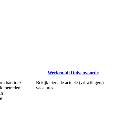
Werken bij Duivenvoorde
m hart toe?
Bekijk hier alle actuele (vrijwilligers)
jk toetreden
vacatures
an
de