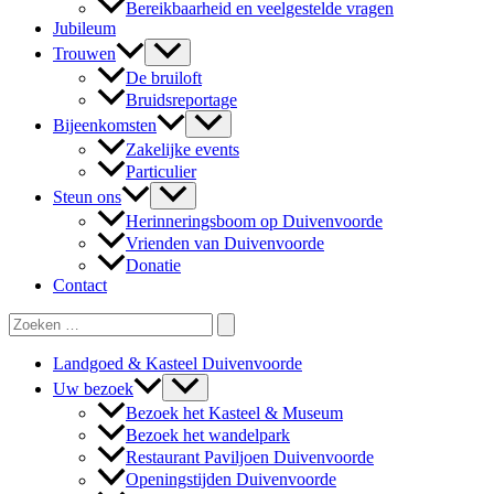
Bereikbaarheid en veelgestelde vragen
Jubileum
Trouwen
De bruiloft
Bruidsreportage
Bijeenkomsten
Zakelijke events
Particulier
Steun ons
Herinneringsboom op Duivenvoorde
Vrienden van Duivenvoorde
Donatie
Contact
Zoeken
naar:
Landgoed & Kasteel Duivenvoorde
Uw bezoek
Bezoek het Kasteel & Museum
Bezoek het wandelpark
Restaurant Paviljoen Duivenvoorde
Openingstijden Duivenvoorde