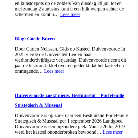
en kunstdepots op de zolders Van dinsdag 28 juli tot en
met zondag 2 augustus kunt u een blik werpen achter de
:
schermen en komt u…
Lees meer
Upstairs
en
downstairs
op
Blog: Goede Buren
Duivenvoorde
Door Carien Nelissen, Gids op Kasteel Duivenvoorde In
2025 vierde de Universiteit Leiden haar
vierhonderdvijftigste verjaardag. Duivenvoorde neemt dit
jaar de lustrum-fakkel over en gedenkt dat het kasteel en
:
omringende…
Lees meer
Blog:
Goede
Buren
Duivenvoorde zoekt nieuw Bestuurslid – Portefeuille
Strategisch & Museaal
Duivenvoorde is op zoek naar een Bestuurslid Portefeuille
Strategisch & Museaal per 1 september 2026 Landgoed
Duivenvoorde is een bijzondere plek. Van 1226 tot 2019
:
werd het kasteel ononderbroken bewoond…
Lees meer
Duiven