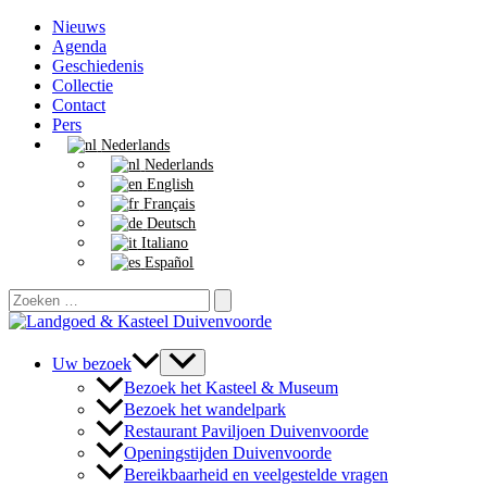
Ga
Nieuws
naar
Agenda
de
Geschiedenis
inhoud
Collectie
Contact
Pers
Nederlands
Nederlands
English
Français
Deutsch
Italiano
Español
Zoeken
naar:
Uw bezoek
Bezoek het Kasteel & Museum
Bezoek het wandelpark
Restaurant Paviljoen Duivenvoorde
Openingstijden Duivenvoorde
Bereikbaarheid en veelgestelde vragen