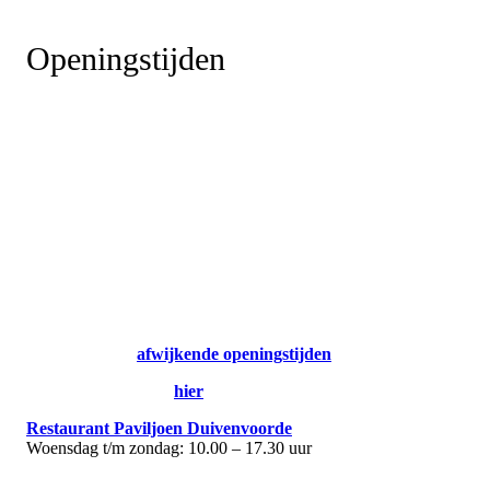
Openingstijden
Kasteelmuseum & landgoedwinkel
donderdag | zaterdag | zondag
11:00-17:00 (laatste inloop 16:15)
Extra geopend op vrijdagen in de zomervakantie:
Vrijdag 7 augustus
Vrijdag 14 augustus
Vrijdag 21 augustus
Vrijdag 28 augustus
LET OP:
Soms gelden er afwijkende openingstijden.
Bekijk die hier:
afwijkende openingstijden
.
Reserveer uw tickets
hier
.
Restaurant Paviljoen Duivenvoorde
Woensdag t/m zondag: 10.00 – 17.30 uur
Wandelpark