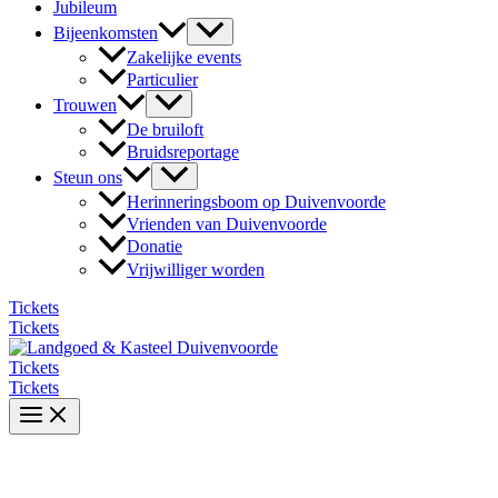
Jubileum
Bijeenkomsten
Zakelijke events
Particulier
Trouwen
De bruiloft
Bruidsreportage
Steun ons
Herinneringsboom op Duivenvoorde
Vrienden van Duivenvoorde
Donatie
Vrijwilliger worden
Tickets
Tickets
Tickets
Tickets