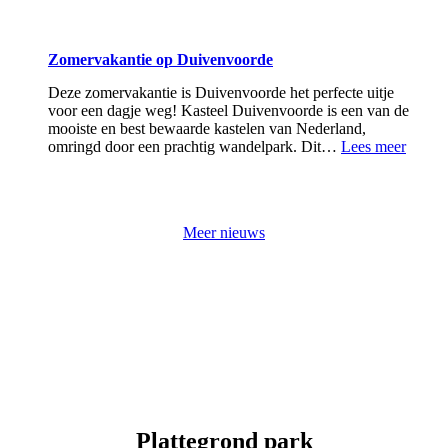
zoekt
nieuw
Bestuur
Zomervakantie op Duivenvoorde
–
Portefeu
Deze zomervakantie is Duivenvoorde het perfecte uitje
Strategi
voor een dagje weg! Kasteel Duivenvoorde is een van de
&
mooiste en best bewaarde kastelen van Nederland,
Museaa
:
omringd door een prachtig wandelpark. Dit…
Lees meer
Zomer
op
Duive
Meer nieuws
Plattegrond park